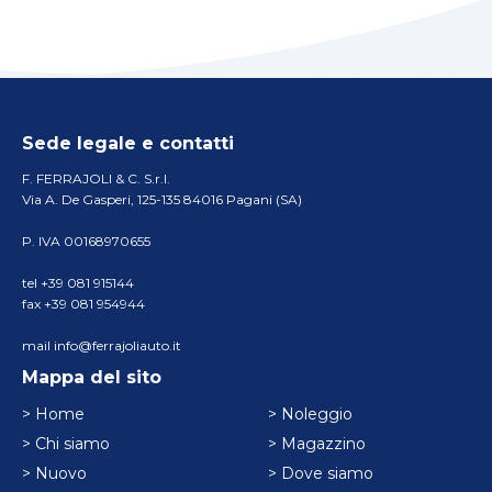
Sede legale e contatti
F. FERRAJOLI & C. S.r.l.
Via A. De Gasperi, 125-135 84016 Pagani (SA)
P. IVA 00168970655
tel +39 081 915144
fax +39 081 954944
mail info@ferrajoliauto.it
Mappa del sito
> Home
> Noleggio
> Chi siamo
> Magazzino
> Nuovo
> Dove siamo