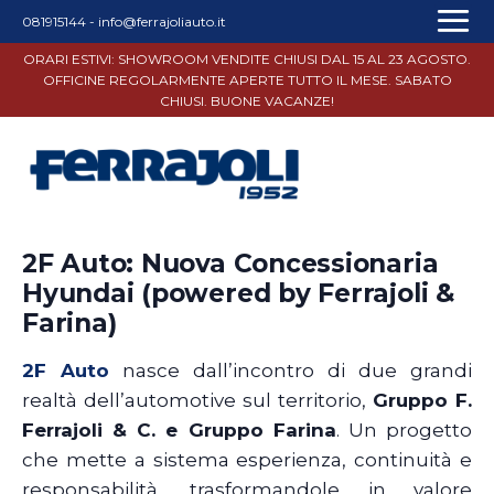
081915144
-
info@ferrajoliauto.it
ORARI ESTIVI: SHOWROOM VENDITE CHIUSI DAL 15 AL 23 AGOSTO.
OFFICINE REGOLARMENTE APERTE TUTTO IL MESE. SABATO
CHIUSI. BUONE VACANZE!
2F Auto: Nuova Concessionaria
Hyundai (powered by Ferrajoli &
Farina)
2F Auto
nasce dall’incontro di due grandi
realtà dell’automotive sul territorio,
Gruppo F.
Ferrajoli & C. e Gruppo Farina
. Un progetto
che mette a sistema esperienza, continuità e
responsabilità, trasformandole in valore