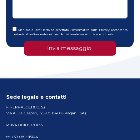
Dichiaro di aver letto ed accettato l'
Informativa sulla Privacy
; acconsento
pertanto al trattamento dei miei dati al fine del servizio da me richiesto.
Sede legale e contatti
F. FERRAJOLI & C. S.r.l.
Via A. De Gasperi, 125-135 84016 Pagani (SA)
P. IVA 00168970655
tel +39 081 915144