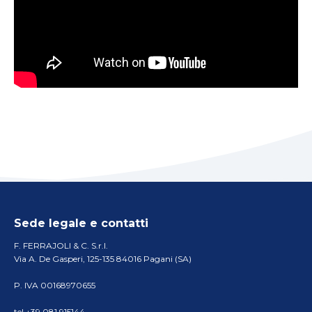
Sede legale e contatti
F. FERRAJOLI & C. S.r.l.
Via A. De Gasperi, 125-135 84016 Pagani (SA)
P. IVA 00168970655
tel +39 081 915144