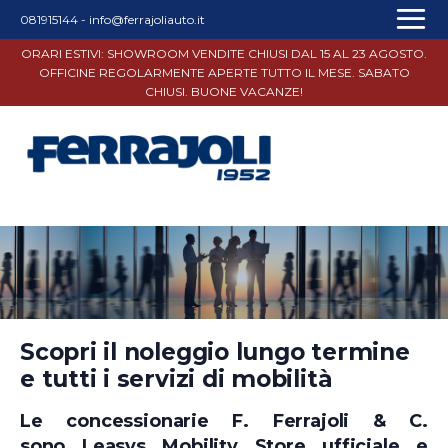
081915144
-
info@ferrajoliauto.it
ORARI ESTIVI: SHOWROOM VENDITE CHIUSI DAL 15 AL 23 AGOSTO.
OFFICINE REGOLARMENTE APERTE TUTTO IL MESE. SABATO
CHIUSI. BUONE VACANZE!
Scopri il noleggio lungo termine
e tutti i servizi di mobilità
Le concessionarie F. Ferrajoli & C.
sono Leasys Mobility Store ufficiale e