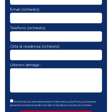
Email (richiesto):
Telefono (richiesto):
Città di residenza (richiesto):
Ulteriori dettagli :
Dichiaro di aver letto ed accettato l'
Informativa sulla Privacy
; acconsento
pertanto al trattamento dei miei dati al fine del servizio da me richiesto.