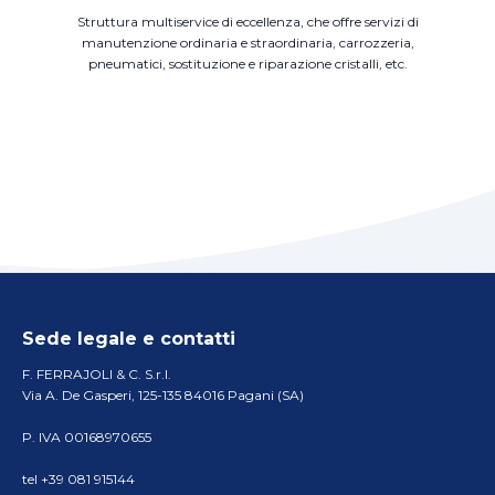
Struttura multiservice di eccellenza, che offre servizi di
manutenzione ordinaria e straordinaria, carrozzeria,
pneumatici, sostituzione e riparazione cristalli, etc.
Sede legale e contatti
F. FERRAJOLI & C. S.r.l.
Via A. De Gasperi, 125-135 84016 Pagani (SA)
P. IVA 00168970655
tel +39 081 915144