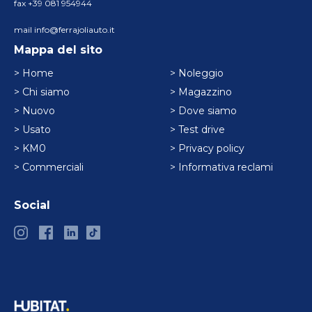
fax +39 081 954944
mail info@ferrajoliauto.it
Mappa del sito
> Home
> Noleggio
> Chi siamo
> Magazzino
> Nuovo
> Dove siamo
> Usato
> Test drive
> KM0
> Privacy policy
> Commerciali
> Informativa reclami
Social