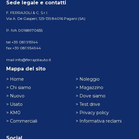
Sede legale e contatti
F. FERRAJOLI & C. S.r.l.
Via A. De Gasperi, 125-135 84016 Pagani (SA)
P. IVA 00168970655
tel +39 081 915144
fax +39 081 954944
mail info@ferrajoliauto.it
Mappa del sito
> Home
> Noleggio
> Chi siamo
> Magazzino
> Nuovo
> Dove siamo
> Usato
> Test drive
> KM0
> Privacy policy
> Commerciali
> Informativa reclami
Social