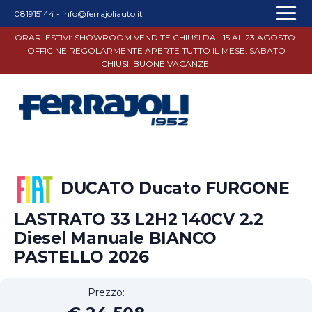
081915144
-
info@ferrajoliauto.it
ORARI ESTIVI: SHOWROOM VENDITE CHIUSI DAL 15 AL 23 AGOSTO.
OFFICINE REGOLARMENTE APERTE TUTTO IL MESE. SABATO
CHIUSI. BUONE VACANZE!
DUCATO Ducato FURGONE
LASTRATO 33 L2H2 140CV 2.2
Diesel Manuale BIANCO
PASTELLO 2026
Prezzo: