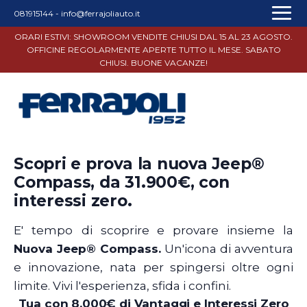
081915144
-
info@ferrajoliauto.it
ORARI ESTIVI: SHOWROOM VENDITE CHIUSI DAL 15 AL 23 AGOSTO.
OFFICINE REGOLARMENTE APERTE TUTTO IL MESE. SABATO
CHIUSI. BUONE VACANZE!
Scopri e prova la nuova Jeep®
Compass, da 31.900€, con
interessi zero.
E' tempo
di scoprire e provare insieme la
Nuova Jeep® Compass.
Un'icona di avventura
e innovazione, nata per spingersi oltre ogni
limite. Vivi l'esperienza, sfida i confini.
Tua con 8.000€ di Vantaggi e Interessi Zero