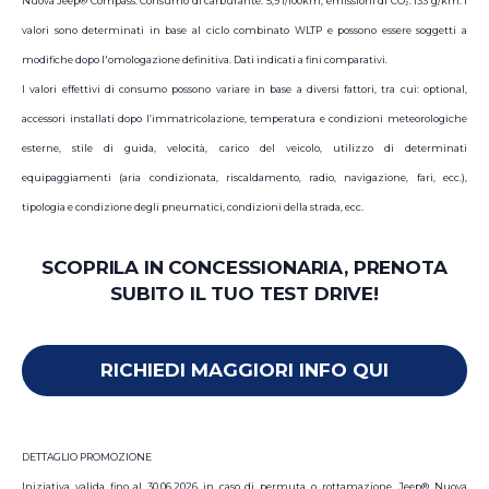
Nuova Jeep® Compass: Consumo di carburante: 5,9 l/100km; emissioni di CO₂: 133 g/km. I
valori sono determinati in base al ciclo combinato WLTP e possono essere soggetti a
modifiche dopo l'omologazione definitiva. Dati indicati a fini comparativi.
I valori effettivi di consumo possono variare in base a diversi fattori, tra cui: optional,
accessori installati dopo l’immatricolazione, temperatura e condizioni meteorologiche
esterne, stile di guida, velocità, carico del veicolo, utilizzo di determinati
equipaggiamenti (aria condizionata, riscaldamento, radio, navigazione, fari, ecc.),
tipologia e condizione degli pneumatici, condizioni della strada, ecc.
SCOPRILA IN CONCESSIONARIA, PRENOTA
SUBITO IL TUO TEST DRIVE!
RICHIEDI MAGGIORI INFO QUI
DETTAGLIO PROMOZIONE
Iniziativa valida fino al 30.06.2026 in caso di permuta o rottamazione. Jeep® Nuova