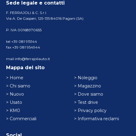
Sede legale e contatti
F. FERRAJOLI & C. S.r.l.
Via A. De Gasperi, 125-135 84016 Pagani (SA)
P. IVA 00168970655
tel +39 081 915144
fax +39 081 954944
mail info@ferrajoliauto.it
Mappa del sito
> Home
> Noleggio
> Chi siamo
> Magazzino
> Nuovo
> Dove siamo
> Usato
> Test drive
> KM0
> Privacy policy
> Commerciali
> Informativa reclami
Social