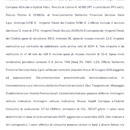
Compass Altitude e-Hybrid 145cv, Prezzo di Listino € 40.900 (IPT e contributo PFU escl.).
Prezzo Promo € 33.900.Es. di finanziamento Stellantis Financial Services Italia
S.p.a.: Anticipo 14.190 € - Importo Totale del Credito 19.981, €. L'offerta include il servizio
Identicar 12 mesi di 271 €. Importo Totale Dovuto 20.594,94 € composto da: Importo Totale
del Credito, spese di istruttoria 395 €, Interessi 0€, spese di incasso mensili 3,5 €, imposta
sostitutiva sul contratto da addebitare sulla prima rata di 50,94 €. Tale importo è da
restituirsi in n° 48 rate da 428 € incluse spese di incasso mensili di 3,5 €. Spese invio
rendiconto periodico cartaceo: 0 € /anno. TAN (fisso) 0%, TAEG 2,2%. Offerta Stellantis
Financial Services Italia S.p.A. valida per contratti stipulati fino al 30 Giugno 2026 soggetta
ad approvazione. Documentazione precontrattuale bancaria/assicurativa in
Concessionaria e sul sito www.stellantis-financial-services.it (Sez. Trasparenza). Messaggio
Pubblicitario con finalità Promozionali. Caratteristiche/colori possono differire. Immagini
vetture indicative Immagini vetture indicative. Nuova Jeep® Compass e-Hybrid:
Consumo di carburante: 5,7-5,6 l/100km; emissioni di CO₂: 130-127 g/km. I valori sono
determinati in base al ciclo combinato WLTP, aggiornati a novembre 2025. Dati indicati a
fini comparativi. I valori effettivi di consumo possono variare in base a diversi fattori, tra