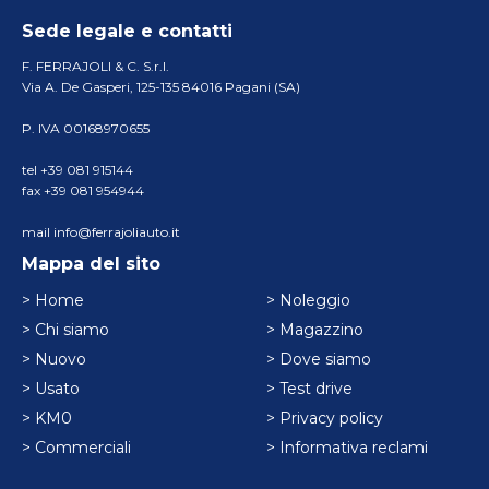
Sede legale e contatti
F. FERRAJOLI & C. S.r.l.
Via A. De Gasperi, 125-135 84016 Pagani (SA)
P. IVA 00168970655
tel +39 081 915144
fax +39 081 954944
mail info@ferrajoliauto.it
Mappa del sito
> Home
> Noleggio
> Chi siamo
> Magazzino
> Nuovo
> Dove siamo
> Usato
> Test drive
> KM0
> Privacy policy
> Commerciali
> Informativa reclami