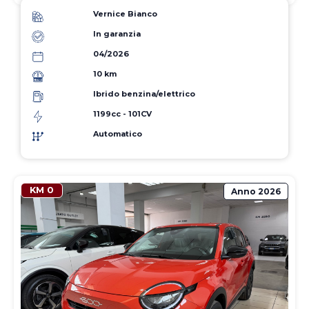
Vernice Bianco
In garanzia
04/2026
10 km
Ibrido benzina/elettrico
1199cc - 101CV
Automatico
KM 0
Anno
2026