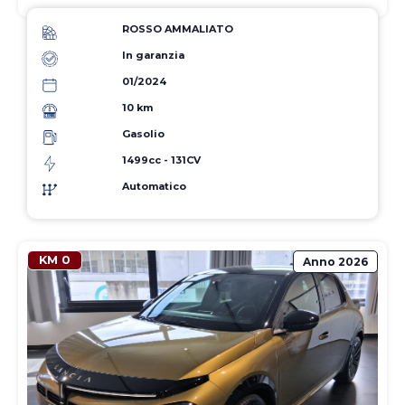
ROSSO AMMALIATO
In garanzia
01/2024
10 km
Gasolio
1499cc - 131CV
Automatico
KM 0
Anno
2026