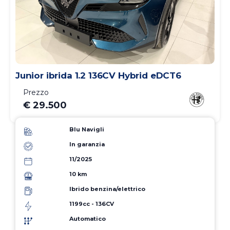
Junior ibrida 1.2 136CV Hybrid eDCT6
Prezzo
€ 29.500
Blu Navigli
In garanzia
11/2025
10 km
Ibrido benzina/elettrico
1199cc - 136CV
Automatico