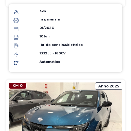
324
In garanzia
01/2026
10 km
Ibrido benzina/elettrico
1332cc - 180CV
Automatico
KM 0
Anno
2025