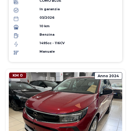
COMO BLUE
In garanzia
03/2026
10 km
Benzina
1495cc - 116CV
Manuale
KM 0
Anno
2024